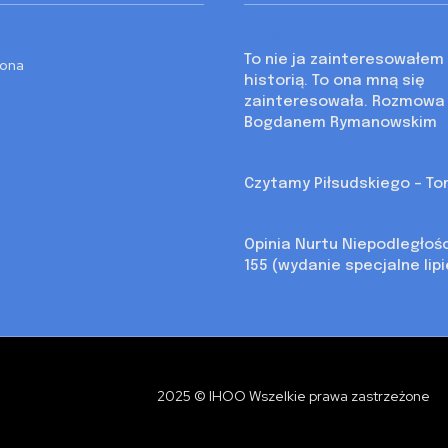
Kronika
To nie ja zainteresowałem 
rona
historią. To ona mną się
zainteresowała. Rozmowa
Bogdanem Rymanowskim
Kronika
Czytamy Piłsudskiego – Tom
Opinia
Opinia Nurtu Niepodległoś
155 (wydanie specjalne lip
2025 © IHOO Wszelkie prawa zastrzeżone