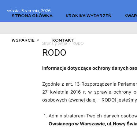
sobota, 8 sierpnia, 2026
STRONA GŁÓWNA
KRONIKA WYDARZEŃ
KWAR
WSPARCIE
KONTAKT
Strona główna
RODO
RODO
Informacje dotyczące ochrony danych o
Zgodnie z art. 13 Rozporządzenia Parlamen
27 kwietnia 2016 r. w sprawie ochrony 
osobowych (zwanej dalej – RODO) jesteśmy 
Administratorem Twoich danych osobo
Owsianego w Warszawie, ul. Nowy Świa