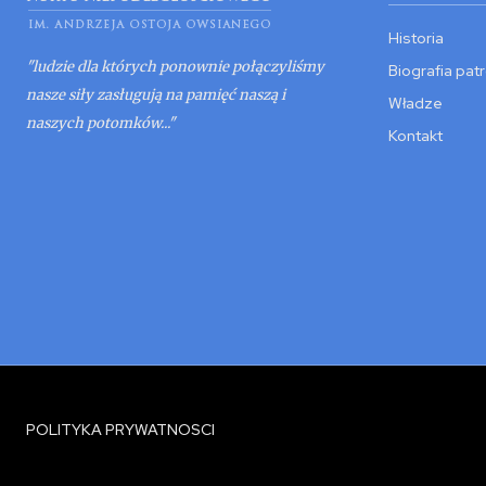
Historia
"ludzie dla których ponownie połączyliśmy
Biografia pat
nasze siły zasługują na pamięć naszą i
Władze
naszych potomków..."
Kontakt
POLITYKA PRYWATNOSCI