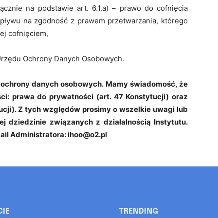
ącznie na podstawie art. 6.1.a) – prawo do cofnięcia
ływu na zgodność z prawem przetwarzania, którego
ej cofnięciem,
 Urzędu Ochrony Danych Osobowych.
o ochrony danych osobowych. Mamy świadomość, że
ści: prawa do prywatności (art. 47 Konstytucji) oraz
ucji). Z tych względów prosimy o wszelkie uwagi lub
j dziedzinie związanych z działalnością Instytutu.
il Administratora:
ihoo@o2.pl
CIE
TRENDING