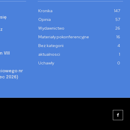
Kronika
147
się
Opinia
57
Wydawnictwo
26
 z
Materiały pokonferencyjne
16
Bez kategorii
4
 VIII
aktualnosci
1
Uchawły
0
ciowego nr
iec 2026)