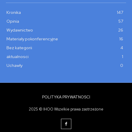
Kronika
147
Opinia
57
Wydawnictwo
26
Materiały pokonferencyjne
16
Bez kategorii
4
aktualnosci
1
Uchawły
0
POLITYKA PRYWATNOSCI
2025 © IHOO Wszelkie prawa zastrzeżone