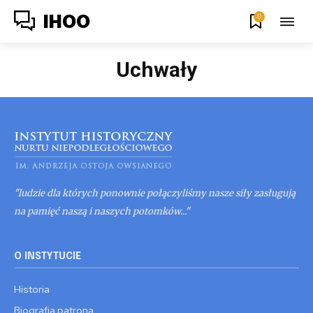
0
IHOO
Uchwały
"ludzie dla których ponownie połączyliśmy nasze siły zasługują
na pamięć naszą i naszych potomków..."
O INSTYTUCIE
Historia
Biografia patrona