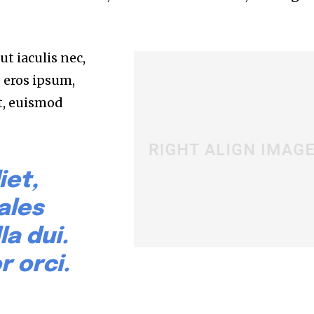
t iaculis nec,
s eros ipsum,
t, euismod
iet,
ales
la dui.
r orci.