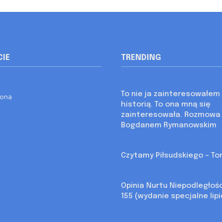
CIE
TRENDING
Kronika
To nie ja zainteresowałem 
rona
historią. To ona mną się
zainteresowała. Rozmowa
Bogdanem Rymanowskim
Kronika
Czytamy Piłsudskiego – Tom
Opinia
Opinia Nurtu Niepodległoś
155 (wydanie specjalne lip