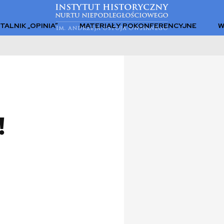
TALNIK „OPINIA”
MATERIAŁY POKONFERENCYJNE
W
!