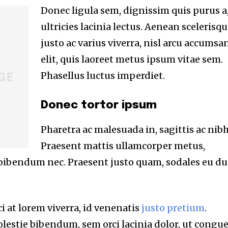
Donec ligula sem, dignissim quis purus a
ultricies lacinia lectus. Aenean scelerisqu
justo ac varius viverra, nisl arcu accumsa
elit, quis laoreet metus ipsum vitae sem.
Phasellus luctus imperdiet.
Donec tortor ipsum
Pharetra ac malesuada in, sagittis ac nibh
Praesent mattis ullamcorper metus,
 bibendum nec. Praesent justo quam, sodales eu du
i at lorem viverra, id venenatis
justo pretium
.
lestie bibendum, sem orci lacinia dolor, ut congu