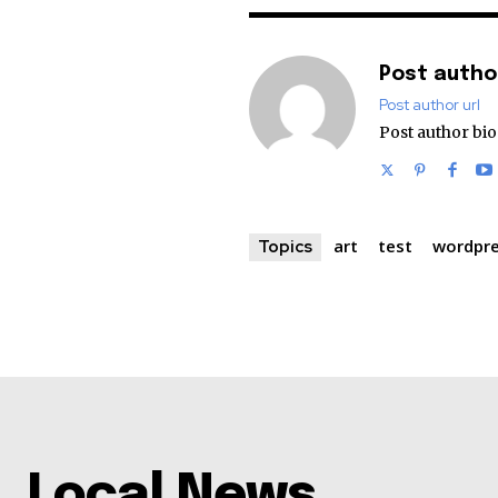
Post auth
Post author url
Post author bi
art
test
wordpr
Topics
Local News