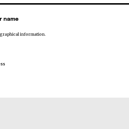
or name
ographical information.
ess