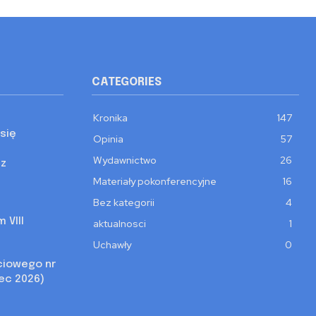
CATEGORIES
Kronika
147
się
Opinia
57
Wydawnictwo
26
 z
Materiały pokonferencyjne
16
Bez kategorii
4
 VIII
aktualnosci
1
Uchawły
0
ciowego nr
iec 2026)