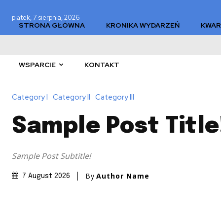
piątek, 7 sierpnia, 2026
STRONA GŁÓWNA
KRONIKA WYDARZEŃ
KWAR
WSPARCIE
KONTAKT
Category I
Category II
Category III
Sample Post Title
Sample Post Subtitle!
By
Author Name
7 August 2026