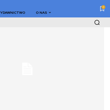
0
YDAWNICTWO
O NAS