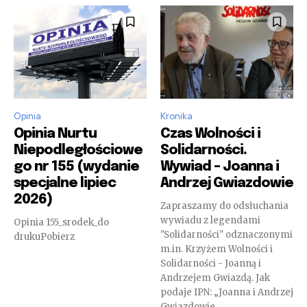
Opinia
Kronika
Opinia Nurtu
Czas Wolności i
Niepodległościowe
Solidarności.
go nr 155 (wydanie
Wywiad – Joanna i
specjalne lipiec
Andrzej Gwiazdowie
2026)
Zapraszamy do odsłuchania
wywiadu z legendami
Opinia 155_srodek_do
"Solidarności" odznaczonymi
drukuPobierz
m.in. Krzyżem Wolności i
Solidarności - Joanną i
Andrzejem Gwiazdą. Jak
podaje IPN: „Joanna i Andrzej
Gwiazdowie...