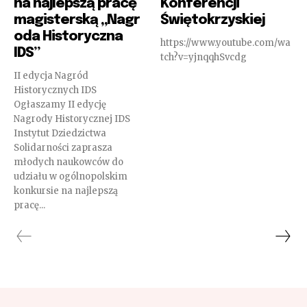
na najlepszą pracę
Konferencji
magisterską „Nagr
Świętokrzyskiej
oda Historyczna
https://www.youtube.com/wa
IDS”
tch?v=yjnqqhSvcdg
II edycja Nagród
Historycznych IDS
Ogłaszamy II edycję
Nagrody Historycznej IDS
Instytut Dziedzictwa
Solidarności zaprasza
młodych naukowców do
udziału w ogólnopolskim
konkursie na najlepszą
pracę...