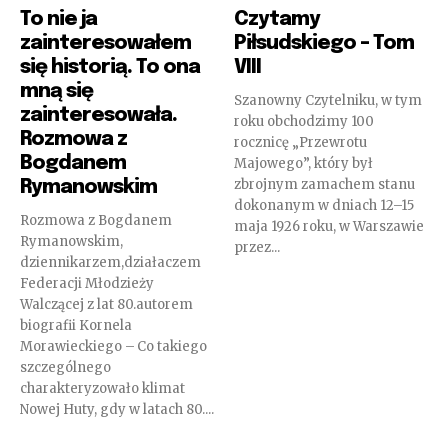
To nie ja
Czytamy
zainteresowałem
Piłsudskiego – Tom
się historią. To ona
VIII
mną się
Szanowny Czytelniku, w tym
zainteresowała.
roku obchodzimy 100
Rozmowa z
rocznicę „Przewrotu
Bogdanem
Majowego”, który był
zbrojnym zamachem stanu
Rymanowskim
dokonanym w dniach 12–15
Rozmowa z Bogdanem
maja 1926 roku, w Warszawie
Rymanowskim,
przez...
dziennikarzem,działaczem
Federacji Młodzieży
Walczącej z lat 80.autorem
biografii Kornela
Morawieckiego – Co takiego
szczególnego
charakteryzowało klimat
Nowej Huty, gdy w latach 80....