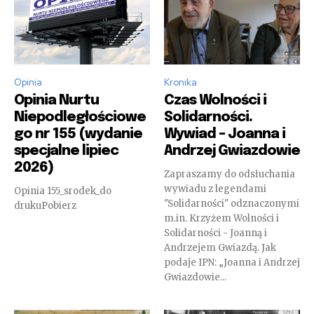
Opinia
Kronika
Opinia Nurtu
Czas Wolności i
Niepodległościowe
Solidarności.
go nr 155 (wydanie
Wywiad – Joanna i
specjalne lipiec
Andrzej Gwiazdowie
2026)
Zapraszamy do odsłuchania
wywiadu z legendami
Opinia 155_srodek_do
"Solidarności" odznaczonymi
drukuPobierz
m.in. Krzyżem Wolności i
Solidarności - Joanną i
Andrzejem Gwiazdą. Jak
podaje IPN: „Joanna i Andrzej
Gwiazdowie...