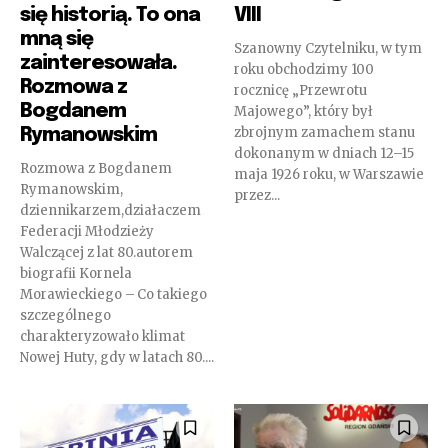
się historią. To ona
VIII
mną się
Szanowny Czytelniku, w tym
zainteresowała.
roku obchodzimy 100
Rozmowa z
rocznicę „Przewrotu
Bogdanem
Majowego”, który był
zbrojnym zamachem stanu
Rymanowskim
dokonanym w dniach 12–15
Rozmowa z Bogdanem
maja 1926 roku, w Warszawie
Rymanowskim,
przez...
dziennikarzem,działaczem
Federacji Młodzieży
Walczącej z lat 80.autorem
biografii Kornela
Morawieckiego – Co takiego
szczególnego
charakteryzowało klimat
Nowej Huty, gdy w latach 80....