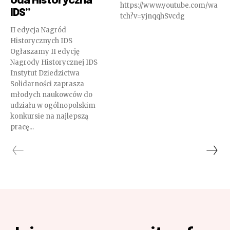
oda Historyczna
https://www.youtube.com/wa
IDS”
tch?v=yjnqqhSvcdg
II edycja Nagród
Historycznych IDS
Ogłaszamy II edycję
Nagrody Historycznej IDS
Instytut Dziedzictwa
Solidarności zaprasza
młodych naukowców do
udziału w ogólnopolskim
konkursie na najlepszą
pracę...