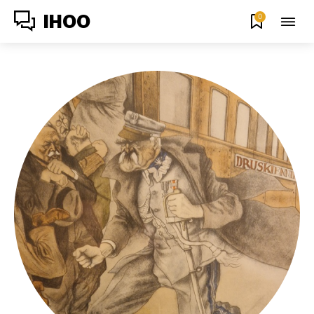
0
IHOO