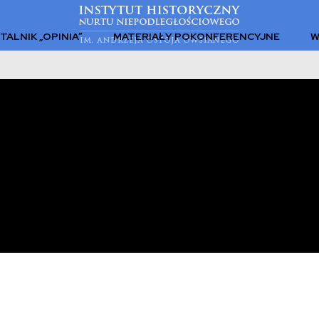
TALNIK „OPINIA”
MATERIAŁY POKONFERENCYJNE
W