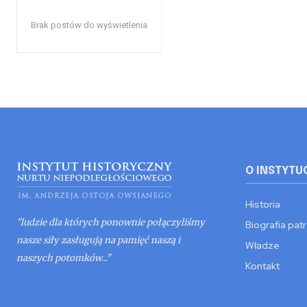
Brak postów do wyświetlenia
O INSTYTU
Historia
"ludzie dla których ponownie połączyliśmy
Biografia pat
nasze siły zasługują na pamięć naszą i
Władze
naszych potomków..."
Kontakt