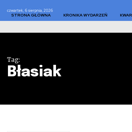
czwartek, 6 sierpnia, 2026
STRONA GŁÓWNA
KRONIKA WYDARZEŃ
KWAR
WSPARCIE
KONTAKT
Tag:
Błasiak