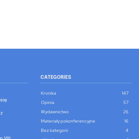
CATEGORIES
Kronika
147
się
Opinia
57
Wydawnictwo
26
 z
Materiały pokonferencyjne
16
Bez kategorii
4
 VIII