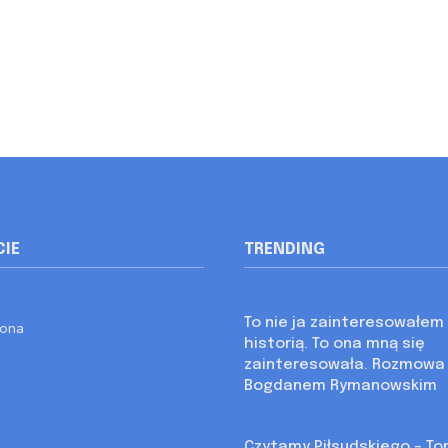
CIE
TRENDING
Kronika
To nie ja zainteresowałem 
rona
historią. To ona mną się
zainteresowała. Rozmowa
Bogdanem Rymanowskim
Kronika
Czytamy Piłsudskiego – Tom