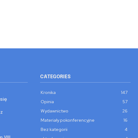
CATEGORIES
Kronika
147
się
Opinia
57
Wydawnictwo
26
 z
Materiały pokonferencyjne
16
Bez kategorii
4
 VIII