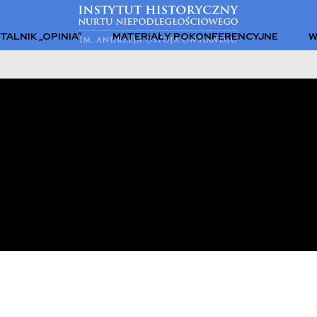
TALNIK „OPINIA”
MATERIAŁY POKONFERENCYJNE
W