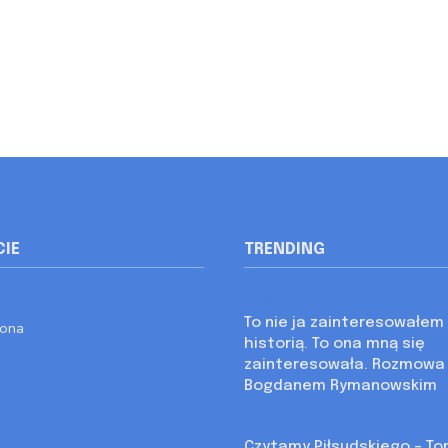
CIE
TRENDING
Kronika
To nie ja zainteresowałem 
rona
historią. To ona mną się
zainteresowała. Rozmowa
Bogdanem Rymanowskim
Kronika
Czytamy Piłsudskiego – Tom