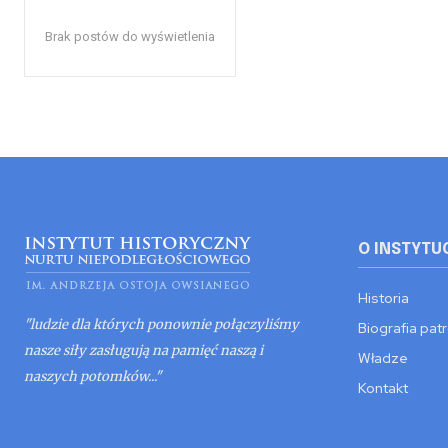
Brak postów do wyświetlenia
O INSTYTU
Historia
"ludzie dla których ponownie połączyliśmy
Biografia pat
nasze siły zasługują na pamięć naszą i
Władze
naszych potomków..."
Kontakt