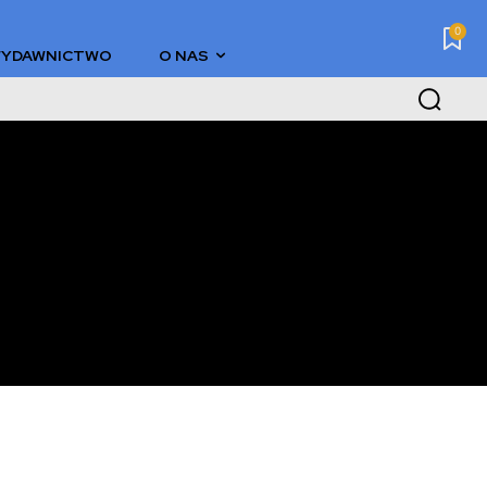
0
YDAWNICTWO
O NAS