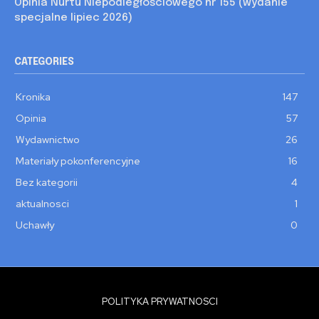
Opinia Nurtu Niepodległościowego nr 155 (wydanie
specjalne lipiec 2026)
CATEGORIES
Kronika
147
Opinia
57
Wydawnictwo
26
Materiały pokonferencyjne
16
Bez kategorii
4
aktualnosci
1
Uchawły
0
POLITYKA PRYWATNOSCI