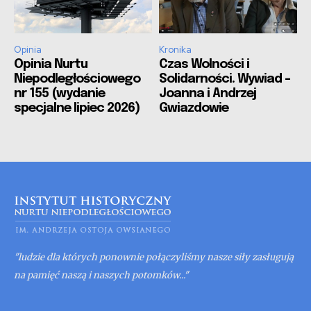
Opinia
Kronika
Opinia Nurtu
Czas Wolności i
Niepodległościowego
Solidarności. Wywiad –
nr 155 (wydanie
Joanna i Andrzej
specjalne lipiec 2026)
Gwiazdowie
"ludzie dla których ponownie połączyliśmy nasze siły zasługują
na pamięć naszą i naszych potomków..."