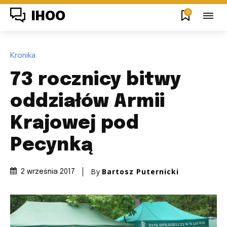
0
IHOO
Kronika
73 rocznicy bitwy
oddziałów Armii
Krajowej pod
Pecynką
By
Bartosz Puternicki
2 września 2017