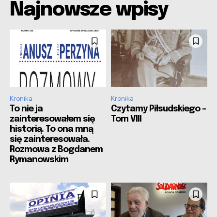
Najnowsze wpisy
Kronika
Kronika
To nie ja
Czytamy Piłsudskiego –
zainteresowałem się
Tom VIII
historią. To ona mną
się zainteresowała.
Rozmowa z Bogdanem
Rymanowskim