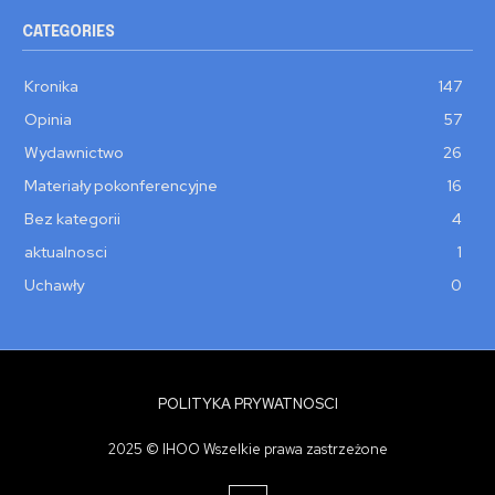
CATEGORIES
Kronika
147
Opinia
57
Wydawnictwo
26
Materiały pokonferencyjne
16
Bez kategorii
4
aktualnosci
1
Uchawły
0
POLITYKA PRYWATNOSCI
2025 © IHOO Wszelkie prawa zastrzeżone