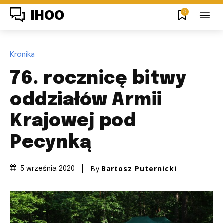
0
IHOO
Kronika
76. rocznicę bitwy
oddziałów Armii
Krajowej pod
Pecynką
By
Bartosz Puternicki
5 września 2020