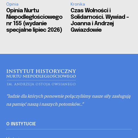
Opinia
Kronika
Opinia Nurtu
Czas Wolności i
Niepodległościowego
Solidarności. Wywiad –
nr 155 (wydanie
Joanna i Andrzej
specjalne lipiec 2026)
Gwiazdowie
"ludzie dla których ponownie połączyliśmy nasze siły zasługują
na pamięć naszą i naszych potomków..."
O INSTYTUCIE