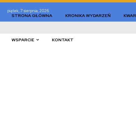
piątek, 7 sierpnia, 2026
STRONA GŁÓWNA
KRONIKA WYDARZEŃ
KWAR
WSPARCIE
KONTAKT