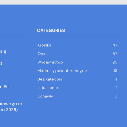
CATEGORIES
Kronika
147
się
Opinia
57
Wydawnictwo
26
 z
Materiały pokonferencyjne
16
Bez kategorii
4
 VIII
aktualnosci
1
Uchawły
0
ciowego nr
iec 2026)