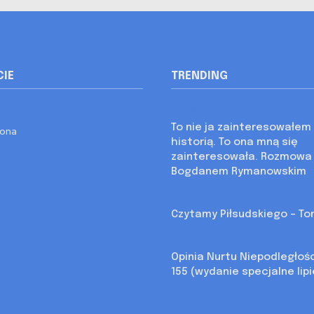
CIE
TRENDING
Kronika
To nie ja zainteresowałem 
rona
historią. To ona mną się
zainteresowała. Rozmowa
Bogdanem Rymanowskim
Kronika
Czytamy Piłsudskiego – Tom
Opinia
Opinia Nurtu Niepodległoś
155 (wydanie specjalne lip