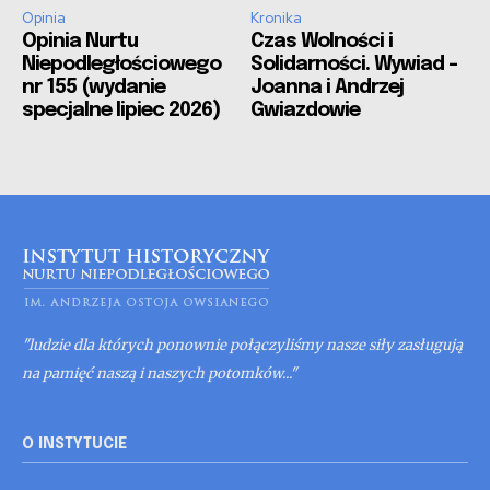
Opinia
Kronika
Opinia Nurtu
Czas Wolności i
Niepodległościowego
Solidarności. Wywiad –
nr 155 (wydanie
Joanna i Andrzej
specjalne lipiec 2026)
Gwiazdowie
"ludzie dla których ponownie połączyliśmy nasze siły zasługują
na pamięć naszą i naszych potomków..."
O INSTYTUCIE