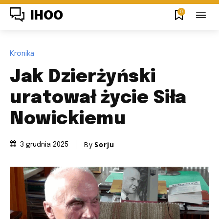
0
IHOO
Kronika
Jak Dzierżyński
uratował życie Siła
Nowickiemu
By
Sorju
3 grudnia 2025