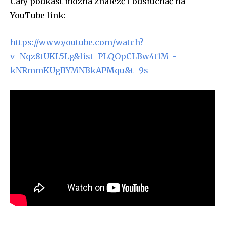
Cały podkast można znaleźć i odsłuchać na
YouTube link:
https://www.youtube.com/watch?
v=Nqz8tUKL5Lg&list=PLQOpCLBw4t1M_-
kNRmmKUgBYMNBkAPMqu&t=9s