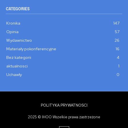
CATEGORIES
Kronika
147
Opinia
57
Wydawnictwo
26
Materiały pokonferencyjne
16
Bez kategorii
4
aktualnosci
1
Uchawły
0
POLITYKA PRYWATNOSCI
2025 © IHOO Wszelkie prawa zastrzeżone