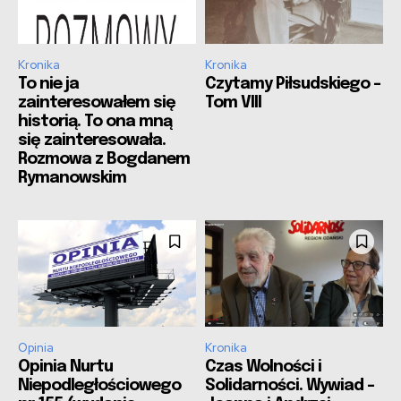
Kronika
Kronika
To nie ja
Czytamy Piłsudskiego –
zainteresowałem się
Tom VIII
historią. To ona mną
się zainteresowała.
Rozmowa z Bogdanem
Rymanowskim
Opinia
Kronika
Opinia Nurtu
Czas Wolności i
Niepodległościowego
Solidarności. Wywiad –