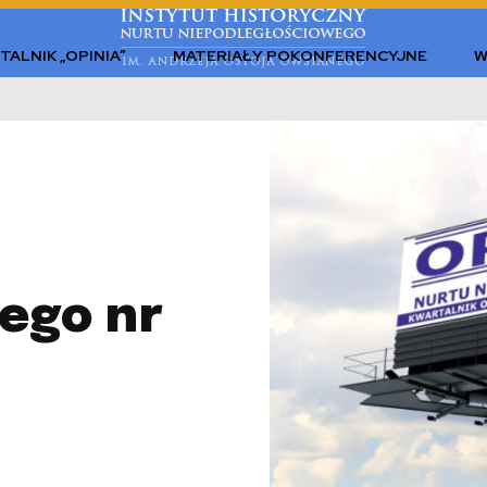
TALNIK „OPINIA”
MATERIAŁY POKONFERENCYJNE
W
ego nr