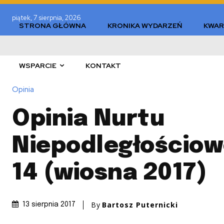
piątek, 7 sierpnia, 2026
STRONA GŁÓWNA
KRONIKA WYDARZEŃ
KWAR
WSPARCIE
KONTAKT
Opinia
Opinia Nurtu
Niepodległościow
14 (wiosna 2017)
By
Bartosz Puternicki
13 sierpnia 2017