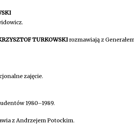
WSKI
widowicz.
 KRZYSZTOF TURKOWSKI
rozmawiają z Generałe
cjonalne zajęcie.
tudentów 1980–1989.
wia z Andrzejem Potockim.