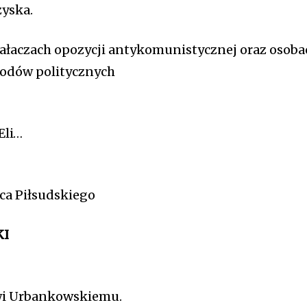
zyska.
iałaczach opozycji antykomunistycznej oraz osoba
odów politycznych
Eli…
ca Piłsudskiego
KI
i Urbankowskiemu.