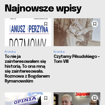
Najnowsze wpisy
Kronika
Kronika
To nie ja
Czytamy Piłsudskiego –
zainteresowałem się
Tom VIII
historią. To ona mną
się zainteresowała.
Rozmowa z Bogdanem
Rymanowskim