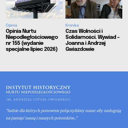
Opinia
Kronika
Opinia Nurtu
Czas Wolności i
Niepodległościowego
Solidarności. Wywiad –
nr 155 (wydanie
Joanna i Andrzej
specjalne lipiec 2026)
Gwiazdowie
"ludzie dla których ponownie połączyliśmy nasze siły zasługują
na pamięć naszą i naszych potomków..."