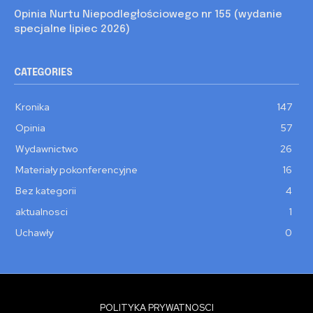
Opinia Nurtu Niepodległościowego nr 155 (wydanie
specjalne lipiec 2026)
CATEGORIES
Kronika
147
Opinia
57
Wydawnictwo
26
Materiały pokonferencyjne
16
Bez kategorii
4
aktualnosci
1
Uchawły
0
POLITYKA PRYWATNOSCI