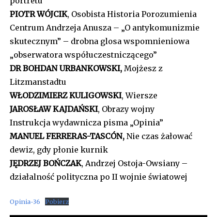
portretu
PIOTR WÓJCIK
, Osobista Historia Porozumienia
Centrum Andrzeja Anusza – „O antykomunizmie
skutecznym” – drobna glosa wspomnieniowa
„obserwatora współuczestniczącego”
DR BOHDAN URBANKOWSKI,
Mojżesz z
Litzmanstadtu
WŁODZIMIERZ KULIGOWSKI
, Wiersze
JAROSŁAW KAJDAŃSKI
, Obrazy wojny
Instrukcja wydawnicza pisma „Opinia”
MANUEL FERRERAS-TASCÓN,
Nie czas żałować
dewiz, gdy płonie kurnik
JĘDRZEJ BOŃCZAK
, Andrzej Ostoja-Owsiany –
działalność polityczna po II wojnie światowej
Opinia-36
Pobierz