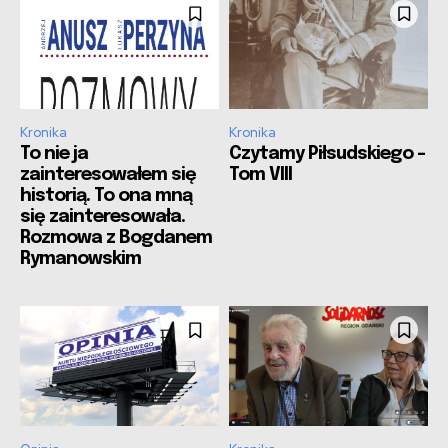
Kronika
Kronika
To nie ja
Czytamy Piłsudskiego –
zainteresowałem się
Tom VIII
historią. To ona mną
się zainteresowała.
Rozmowa z Bogdanem
Rymanowskim