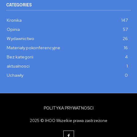
CATEGORIES
Kronika
147
Opinia
57
Wydawnictwo
26
Materiały pokonferencyjne
16
Bez kategorii
4
aktualnosci
1
Uchawły
0
POLITYKA PRYWATNOSCI
2025 © IHOO Wszelkie prawa zastrzeżone