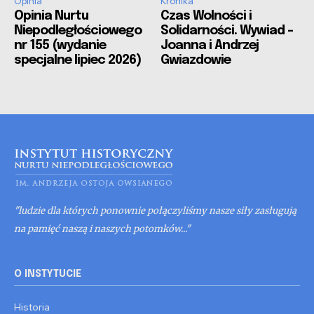
Opinia
Kronika
Opinia Nurtu
Czas Wolności i
Niepodległościowego
Solidarności. Wywiad –
nr 155 (wydanie
Joanna i Andrzej
specjalne lipiec 2026)
Gwiazdowie
"ludzie dla których ponownie połączyliśmy nasze siły zasługują
na pamięć naszą i naszych potomków..."
O INSTYTUCIE
Historia