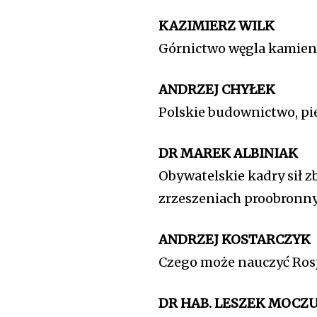
KAZIMIERZ WILK
Górnictwo węgla kamienn
ANDRZEJ CHYŁEK
Polskie budownictwo, pi
DR MAREK ALBINIAK
Obywatelskie kadry sił 
zrzeszeniach proobronnyc
ANDRZEJ KOSTARCZYK
Czego może nauczyć Rosj
DR HAB. LESZEK MOCZ