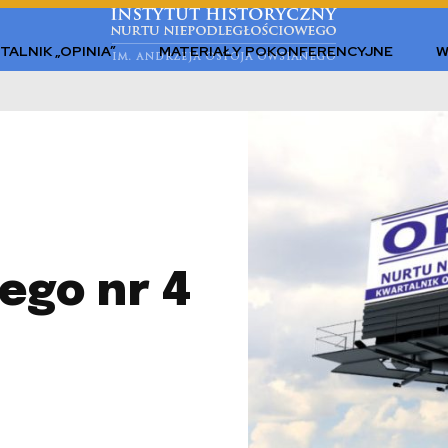
TALNIK „OPINIA”
MATERIAŁY POKONFERENCYJNE
W
ego nr 4