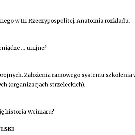
ego w III Rzeczypospolitej. Anatomia rozkładu.
eniądze … unijne?
zbrojnych. Założenia ramowego systemu szkolenia 
h (organizacjach strzeleckich).
ę historia Weimaru?
ULSKI