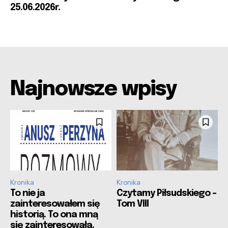
25.06.2026r.
Najnowsze wpisy
Kronika
Kronika
To nie ja
Czytamy Piłsudskiego –
zainteresowałem się
Tom VIII
historią. To ona mną
się zainteresowała.