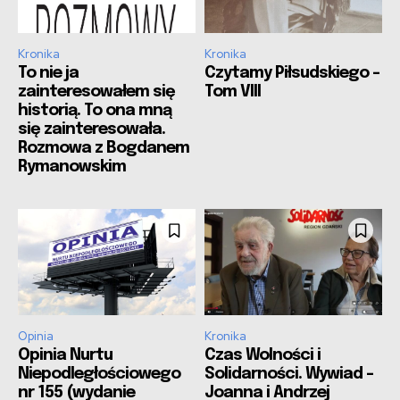
Kronika
Kronika
To nie ja
Czytamy Piłsudskiego –
zainteresowałem się
Tom VIII
historią. To ona mną
się zainteresowała.
Rozmowa z Bogdanem
Rymanowskim
Opinia
Kronika
Opinia Nurtu
Czas Wolności i
Niepodległościowego
Solidarności. Wywiad –
nr 155 (wydanie
Joanna i Andrzej