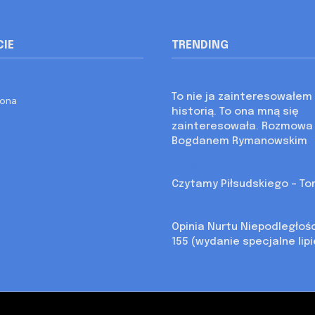
CIE
TRENDING
Kronika
To nie ja zainteresowałem 
rona
historią. To ona mną się
zainteresowała. Rozmowa
Bogdanem Rymanowskim
Kronika
Czytamy Piłsudskiego – Tom
Opinia
Opinia Nurtu Niepodległoś
155 (wydanie specjalne lip