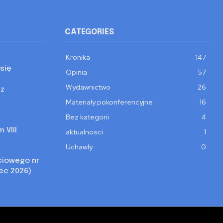
CATEGORIES
Kronika
147
się
Opinia
57
Wydawnictwo
26
 z
Materiały pokonferencyjne
16
Bez kategorii
4
 VIII
aktualnosci
1
Uchawły
0
ciowego nr
iec 2026)