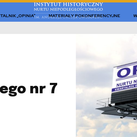
TALNIK „OPINIA”
MATERIAŁY POKONFERENCYJNE
W
ego nr 7