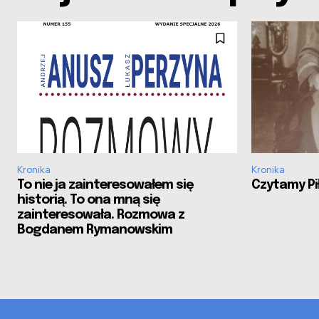
Kronika
Kronika
To nie ja zainteresowałem się
Czytamy Pił
historią. To ona mną się
zainteresowała. Rozmowa z
Bogdanem Rymanowskim