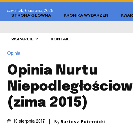
czwartek, 6 sierpnia, 2026
STRONA GŁÓWNA
KRONIKA WYDARZEŃ
KWAR
WSPARCIE
KONTAKT
Opinia
Opinia Nurtu
Niepodległościow
(zima 2015)
By
Bartosz Puternicki
13 sierpnia 2017