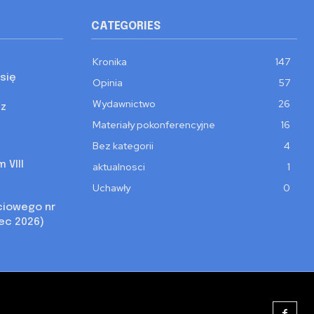
CATEGORIES
Kronika
147
się
Opinia
57
Wydawnictwo
26
 z
Materiały pokonferencyjne
16
Bez kategorii
4
 VIII
aktualnosci
1
Uchawły
0
ciowego nr
iec 2026)