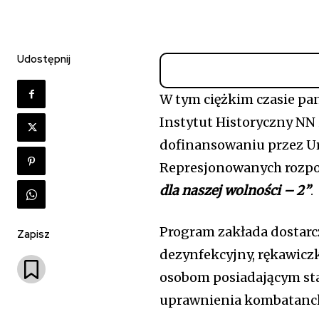
Udostępnij
W tym ciężkim czasie pa
Instytut Historyczny NN
dofinansowaniu przez U
Represjonowanych rozpo
dla naszej wolności – 2”
.
Program zakłada dostarc
Zapisz
dezynfekcyjny, rękawicz
osobom posiadającym sta
uprawnienia kombatancki