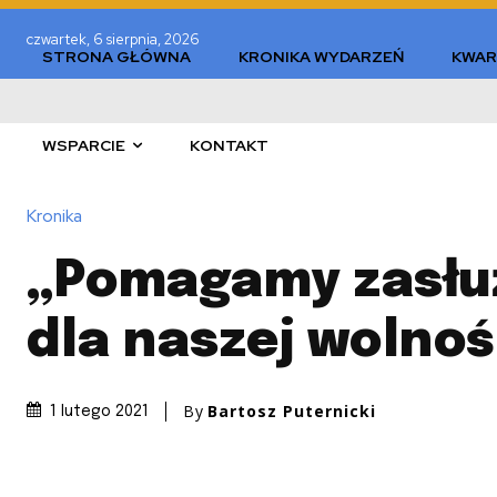
czwartek, 6 sierpnia, 2026
STRONA GŁÓWNA
KRONIKA WYDARZEŃ
KWAR
WSPARCIE
KONTAKT
Kronika
„Pomagamy zasł
dla naszej wolnośc
By
Bartosz Puternicki
1 lutego 2021