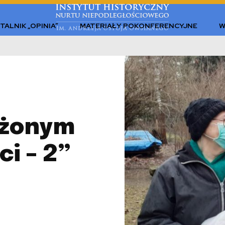
TALNIK „OPINIA”
MATERIAŁY POKONFERENCYJNE
W
użonym
i – 2”