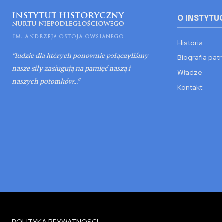
O INSTYTU
Historia
"ludzie dla których ponownie połączyliśmy
Biografia pat
nasze siły zasługują na pamięć naszą i
Władze
naszych potomków..."
Kontakt
POLITYKA PRYWATNOSCI