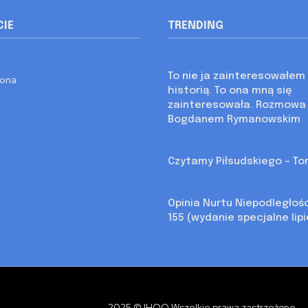
CIE
TRENDING
Kronika
To nie ja zainteresowałem 
rona
historią. To ona mną się
zainteresowała. Rozmowa
Bogdanem Rymanowskim
Kronika
Czytamy Piłsudskiego – Tom
Opinia
Opinia Nurtu Niepodległoś
155 (wydanie specjalne lip
2025 © IHOO Wszelkie prawa zastrzeżone