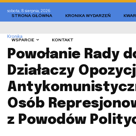
sobota, 8 sierpnia, 2026
STRONA GŁÓWNA
KRONIKA WYDARZEŃ
KWAR
Kronika
WSPARCIE
KONTAKT
Powołanie Rady d
Działaczy Opozycj
Antykomunistycz
Osób Represjono
z Powodów Polity