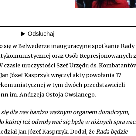
ło się w Belwederze inauguracyjne spotkanie Rady
Antykomunistycznej oraz Osób Represjonowanych 
 czasie uroczystości Szef Urzędu ds. Kombatantów
an Józef Kasprzyk wręczył akty powołania 17
ykomunistycznej w tym dwóch przedstawicieli
 nn im. Andrzeja Ostoja Owsianego.
a się dla nas bardzo ważnym organem doradczym,
do której też odwoływać się będą w różnych sprawa
edział Jan Józef Kasprzyk. Dodał, że
Rada będzie