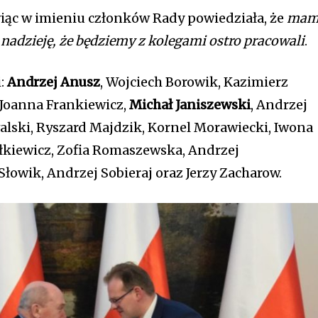
ąc w imieniu członków Rady powiedziała, że
mam
 nadzieję, że będziemy z kolegami ostro pracowali
.
i:
Andrzej Anusz
, Wojciech Borowik, Kazimierz
 Joanna Frankiewicz,
Michał Janiszewski
, Andrzej
alski, Ryszard Majdzik, Kornel Morawiecki, Iwona
ałkiewicz, Zofia Romaszewska, Andrzej
łowik, Andrzej Sobieraj oraz Jerzy Zacharow.