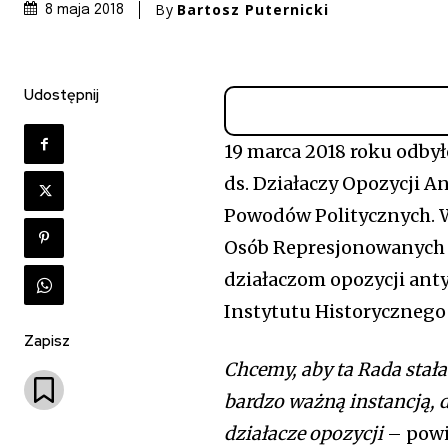
By
Bartosz Puternicki
8 maja 2018
Udostępnij
19 marca 2018 roku odby
ds. Działaczy Opozycji 
Powodów Politycznych. W
Osób Represjonowanych J
działaczom opozycji ant
Instytutu Historycznego
Zapisz
Chcemy, aby ta Rada stał
bardzo ważną instancją, 
działacze opozycji
– powi