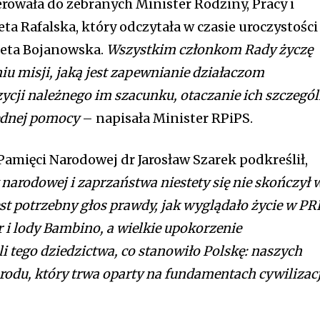
erowała do zebranych Minister Rodziny, Pracy i
eta Rafalska, który odczytała w czasie uroczystości
ieta Bojanowska.
Wszystkim członkom Rady życzę
iu misji, jaką jest zapewnianie działaczom
cji należnego im szacunku, otaczanie ich szczegó
będnej pomocy
– napisała Minister RPiPS.
 Pamięci Narodowej dr Jarosław Szarek podkreślił,
narodowej i zaprzaństwa niestety się nie skończył 
jest potrzebny głos prawdy, jak wyglądało życie w PR
or i lody Bambino, a wielkie upokorzenie
i tego dziedzictwa, co stanowiło Polskę: naszych
arodu, który trwa oparty na fundamentach cywilizacj