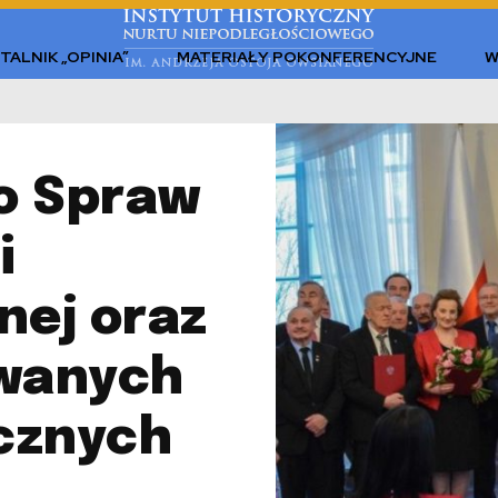
TALNIK „OPINIA”
MATERIAŁY POKONFERENCYJNE
W
o Spraw
i
nej oraz
wanych
cznych