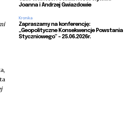
Joanna i Andrzej Gwiazdowie
Kronika
mi
Zapraszamy na konferencję:
„Geopolityczne Konsekwencje Powstania
Styczniowego” – 25.06.2026r.
a,
ta
j