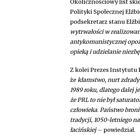
Okolicznościowy list ski
Polityki Społecznej Elżbi
podsekretarz stanu Elżb
wytrwałości w realizowan
antykomunistycznej opozy
opieką i udzielanie niez
Z kolei Prezes Instytutu
że
kłamstwo, nurt zdrady 
1989 roku, dlatego dalej 
że PRL to nie był saturat
człowieka
.
Państwo bronil
tradycji, 1050-letniego n
łacińskiej
– powiedział.