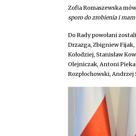
Zofia Romaszewska mówi
sporo do zrobienia i mam
Do Rady powołani zostal
Drzazga, Zbigniew Fijak,
Kołodziej, Stanisław Kow
Olejniczak, Antoni Piek
Rozpłochowski, Andrzej S