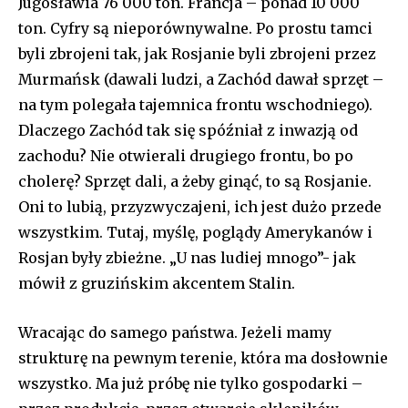
Jugosławia 76 000 ton. Francja – ponad 10 000
ton. Cyfry są nieporównywalne. Po prostu tamci
byli zbrojeni tak, jak Rosjanie byli zbrojeni przez
Murmańsk (dawali ludzi, a Zachód dawał sprzęt –
na tym polegała tajemnica frontu wschodniego).
Dlaczego Zachód tak się spóźniał z inwazją od
zachodu? Nie otwierali drugiego frontu, bo po
cholerę? Sprzęt dali, a żeby ginąć, to są Rosjanie.
Oni to lubią, przyzwyczajeni, ich jest dużo przede
wszystkim. Tutaj, myślę, poglądy Amerykanów i
Rosjan były zbieżne. „U nas ludiej mnogo”- jak
mówił z gruzińskim akcentem Stalin.
Wracając do samego państwa. Jeżeli mamy
strukturę na pewnym terenie, która ma dosłownie
wszystko. Ma już próbę nie tylko gospodarki –