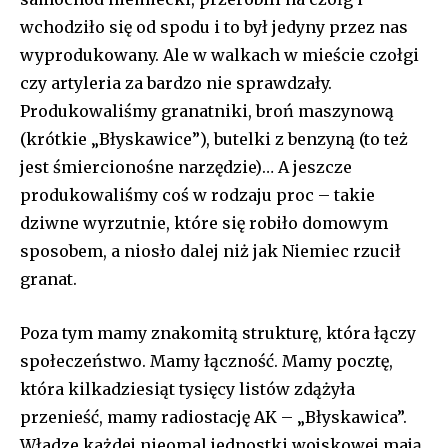
wchodziło się od spodu i to był jedyny przez nas
wyprodukowany. Ale w walkach w mieście czołgi
czy artyleria za bardzo nie sprawdzały.
Produkowaliśmy granatniki, broń maszynową
(krótkie „Błyskawice”), butelki z benzyną (to też
jest śmiercionośne narzędzie)… A jeszcze
produkowaliśmy coś w rodzaju proc – takie
dziwne wyrzutnie, które się robiło domowym
sposobem, a niosło dalej niż jak Niemiec rzucił
granat.
Poza tym mamy znakomitą strukturę, która łączy
społeczeństwo. Mamy łączność. Mamy pocztę,
która kilkadziesiąt tysięcy listów zdążyła
przenieść, mamy radiostację AK – „Błyskawica”.
Władze każdej nieomal jednostki wojskowej mają