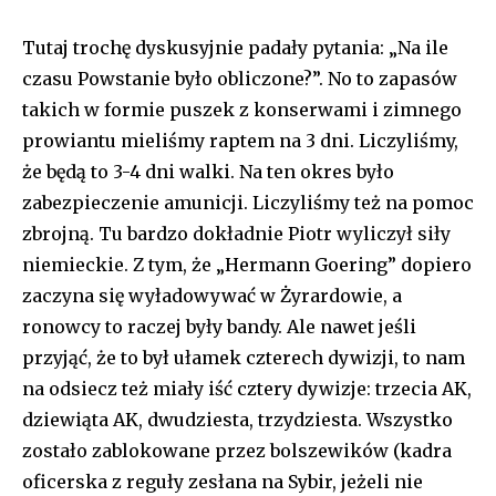
Tutaj trochę dyskusyjnie padały pytania: „Na ile
czasu Powstanie było obliczone?”. No to zapasów
takich w formie puszek z konserwami i zimnego
prowiantu mieliśmy raptem na 3 dni. Liczyliśmy,
że będą to 3-4 dni walki. Na ten okres było
zabezpieczenie amunicji. Liczyliśmy też na pomoc
zbrojną. Tu bardzo dokładnie Piotr wyliczył siły
niemieckie. Z tym, że „Hermann Goering” dopiero
zaczyna się wyładowywać w Żyrardowie, a
ronowcy to raczej były bandy. Ale nawet jeśli
przyjąć, że to był ułamek czterech dywizji, to nam
na odsiecz też miały iść cztery dywizje: trzecia AK,
dziewiąta AK, dwudziesta, trzydziesta. Wszystko
zostało zablokowane przez bolszewików (kadra
oficerska z reguły zesłana na Sybir, jeżeli nie