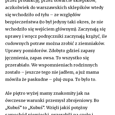
przez produkcję, przez otwarcie sklepików,
aczkolwiek do warszawskich sklepików wtedy
się wchodziło od tyłu – ze względów
bezpieczeństwa (to był jedyny taki okres, że nie
wchodziło się wejściem głównym). Zaczynają się
uprawy i wręcz podręczniki zaczynają krążyć, ile
cudownych potraw można zrobić z ziemniaków.
Uprawy pomidorów. Zdobyto gdzieś zapasy
jęczmienia, zapas owsa. To wszystko się
przerabiało. We wspomnieniach rodzinnych
zostało – jeszcze tego nie jadłem, a już mama
mówiła że paskudne – pluj-zupa. To było to.
Ale piętro wyżej mamy znakomity jak na
ówczesne warunki przemysł zbrojeniowy. Bo
„Kubuś” to „Kubuś”. Wzięli jakiś potężny
samochód niemiecki, przerobili na czołg i