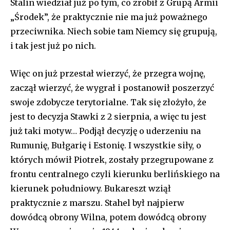
Stalin wiedział już po tym, co zrobił z Grupą Armii
„Środek”, że praktycznie nie ma już poważnego
przeciwnika. Niech sobie tam Niemcy się grupują,
i tak jest już po nich.
Więc on już przestał wierzyć, że przegra wojnę,
zaczął wierzyć, że wygrał i postanowił poszerzyć
swoje zdobycze terytorialne. Tak się złożyło, że
jest to decyzja Stawki z 2 sierpnia, a więc tu jest
już taki motyw… Podjął decyzję o uderzeniu na
Rumunię, Bułgarię i Estonię. I wszystkie siły, o
których mówił Piotrek, zostały przegrupowane z
frontu centralnego czyli kierunku berlińskiego na
kierunek południowy. Bukareszt wziął
praktycznie z marszu. Stahel był najpierw
dowódcą obrony Wilna, potem dowódcą obrony