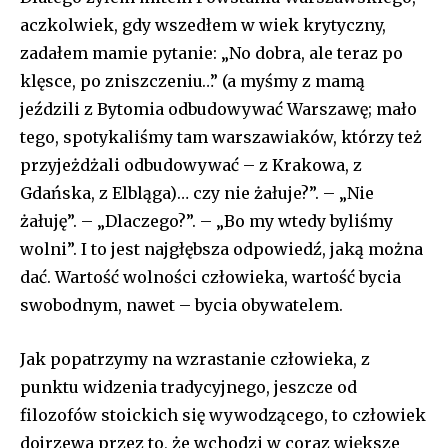
aczkolwiek, gdy wszedłem w wiek krytyczny,
zadałem mamie pytanie: „No dobra, ale teraz po
klęsce, po zniszczeniu…” (a myśmy z mamą
jeździli z Bytomia odbudowywać Warszawę; mało
tego, spotykaliśmy tam warszawiaków, którzy też
przyjeżdżali odbudowywać – z Krakowa, z
Gdańska, z Elbląga)… czy nie żałuje?”. – „Nie
żałuję”. – „Dlaczego?”. – „Bo my wtedy byliśmy
wolni”. I to jest najgłębsza odpowiedź, jaką można
dać. Wartość wolności człowieka, wartość bycia
swobodnym, nawet – bycia obywatelem.
Jak popatrzymy na wzrastanie człowieka, z
punktu widzenia tradycyjnego, jeszcze od
filozofów stoickich się wywodzącego, to człowiek
dojrzewa przez to, że wchodzi w coraz większe