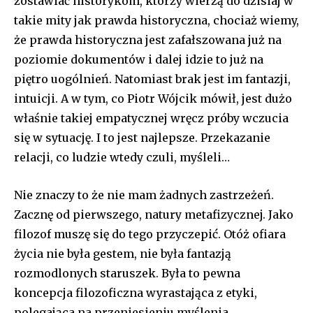
zostawiać historykom, którzy wierzą do dzisiaj w
takie mity jak prawda historyczna, chociaż wiemy,
że prawda historyczna jest zafałszowana już na
poziomie dokumentów i dalej idzie to już na
piętro uogólnień. Natomiast brak jest im fantazji,
intuicji. A w tym, co Piotr Wójcik mówił, jest dużo
właśnie takiej empatycznej wręcz próby wczucia
się w sytuację. I to jest najlepsze. Przekazanie
relacji, co ludzie wtedy czuli, myśleli…
Nie znaczy to że nie mam żadnych zastrzeżeń.
Zacznę od pierwszego, natury metafizycznej. Jako
filozof muszę się do tego przyczepić. Otóż ofiara
życia nie była gestem, nie była fantazją
rozmodlonych staruszek. Była to pewna
koncepcja filozoficzna wyrastająca z etyki,
polegająca na przeniesieniu myślenia