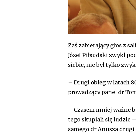
Zaś zabierający głos z s
Józef Piłsudski zwykł po
siebie, nie był tylko zw
– Drugi obieg w latach 8
prowadzący panel dr Tom
– Czasem mniej ważne był
tego skupiali się ludzie
samego dr Anusza drugi o