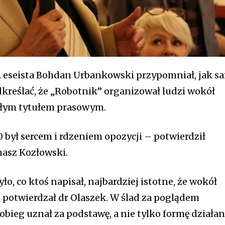
ali eseista Bohdan Urbankowski przypomniał, jak s
dkreślać, że „Robotnik” organizował ludzi wokół
ykłym tytułem prasowym.
0 był sercem i rdzeniem opozycji – potwierdził
asz Kozłowski.
o, co ktoś napisał, najbardziej istotne, że wokół
 – potwierdzał dr Olaszek. W ślad za poglądem
bieg uznał za podstawę, a nie tylko formę działan