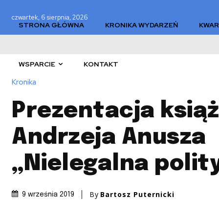
czwartek, 6 sierpnia, 2026
STRONA GŁÓWNA
KRONIKA WYDARZEŃ
KWAR
WSPARCIE
KONTAKT
Kronika
Prezentacja książ
Andrzeja Anusza
„Nielegalna polit
By
Bartosz Puternicki
9 września 2019