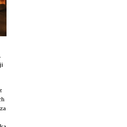
.
ji
z
ch
sza
ika