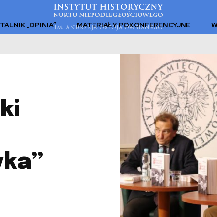
TALNIK „OPINIA”
MATERIAŁY POKONFERENCYJNE
W
ki
yka”