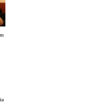
am
ia