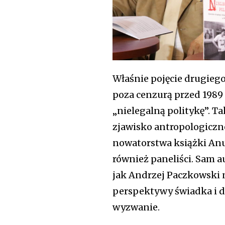
Właśnie pojęcie drugieg
poza cenzurą przed 1989 r
„nielegalną politykę”. T
zjawisko antropologiczn
nowatorstwa książki Anus
również paneliści. Sam a
jak Andrzej Paczkowski n
perspektywy świadka i d
wyzwanie.