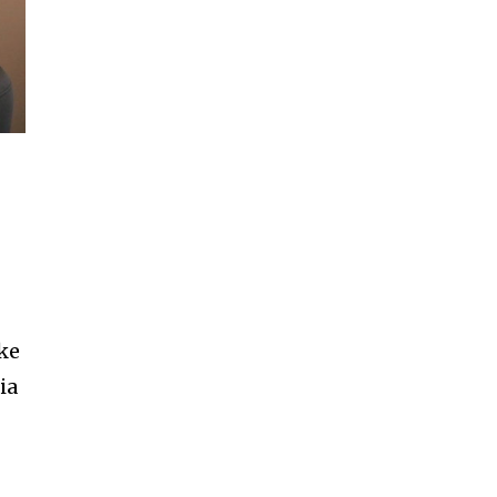
zke
ia