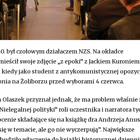
80. był czołowym działaczem NZS. Na okładce
mieścił swoje zdjęcie „z epoki” z Jackiem Kuroniem
, kiedy jako student z antykomunistycznej opozyc
nia na Żoliborzu przed wyborami 4 czerwca.
an Olaszek przyznał jednak, że ma problem właśnie 
ielegalnej polityki” roli uczestnika i narratora ty
cenie składające się na książkę dra Andrzeja Anu
się w temacie, ale go nie wyczerpują”. Największe
budziło włączenie do książki historycznej dzienn