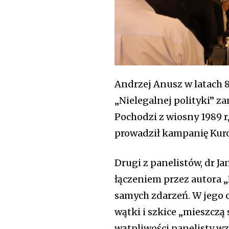
Andrzej Anusz w latach 
„Nielegalnej polityki” za
Pochodzi z wiosny 1989 r
prowadził kampanię Kuro
Drugi z panelistów, dr J
łączeniem przez autora „N
samych zdarzeń. W jego o
wątki i szkice „mieszczą 
wątpliwości panelisty wz