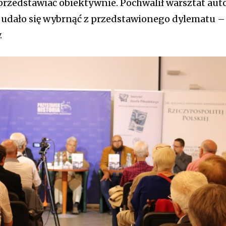
j przedstawiać obiektywnie. Pochwalił warsztat aut
y udało się wybrnąć z przedstawionego dylematu –
.