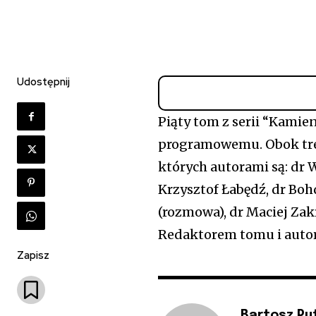
Udostępnij
Piąty tom z serii “Kamie
programowemu. Obok treś
których autorami są: dr W
Krzysztof Łabędź, dr Boh
(rozmowa), dr Maciej Zak
Redaktorem tomu i auto
Zapisz
Bartosz Pu