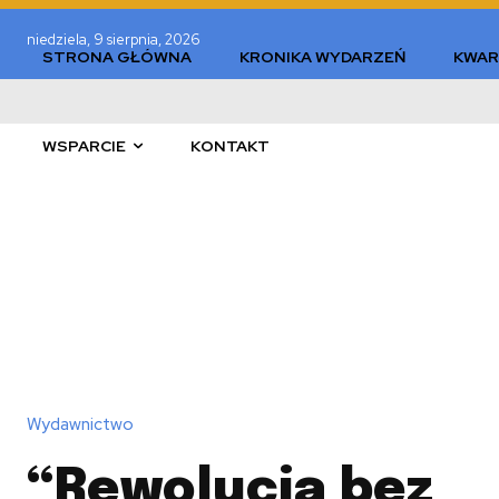
niedziela, 9 sierpnia, 2026
STRONA GŁÓWNA
KRONIKA WYDARZEŃ
KWAR
WSPARCIE
KONTAKT
Wydawnictwo
“Rewolucja bez