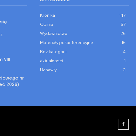
Kronika
147
się
Opinia
57
Wydawnictwo
26
 z
Materiały pokonferencyjne
16
Bez kategorii
4
 VIII
aktualnosci
1
Uchawły
0
ciowego nr
iec 2026)