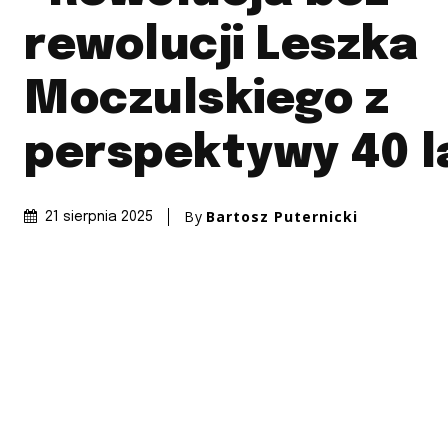
rewolucji Leszka
Moczulskiego z
perspektywy 40 l
By
Bartosz Puternicki
21 sierpnia 2025