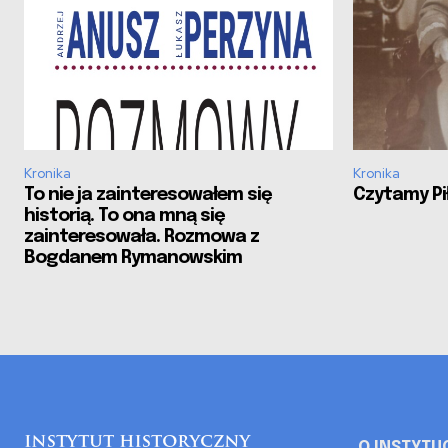
Kronika
Kronika
To nie ja zainteresowałem się
Czytamy Pił
historią. To ona mną się
zainteresowała. Rozmowa z
Bogdanem Rymanowskim
O INSTYTU