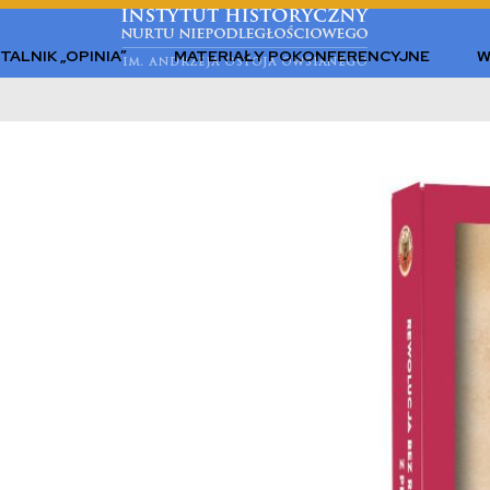
TALNIK „OPINIA”
MATERIAŁY POKONFERENCYJNE
W