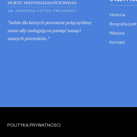
Historia
"ludzie dla których ponownie połączyliśmy
Biografia pat
nasze siły zasługują na pamięć naszą i
Władze
naszych potomków..."
Kontakt
POLITYKA PRYWATNOSCI