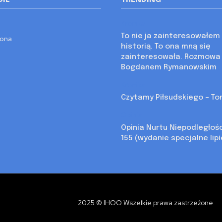
Kronika
To nie ja zainteresowałem 
rona
historią. To ona mną się
zainteresowała. Rozmowa
Bogdanem Rymanowskim
Kronika
Czytamy Piłsudskiego – Tom
Opinia
Opinia Nurtu Niepodległoś
155 (wydanie specjalne lip
2025 © IHOO Wszelkie prawa zastrzeżone