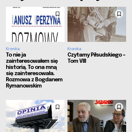
Kronika
Kronika
To nie ja
Czytamy Piłsudskiego –
zainteresowałem się
Tom VIII
historią. To ona mną
się zainteresowała.
Rozmowa z Bogdanem
Rymanowskim