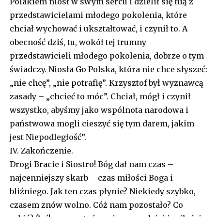
Polakiem niósł w swym sercu i dzielił się nią z
przedstawicielami młodego pokolenia, które
chciał wychować i ukształtować, i czynił to. A
obecność dziś, tu, wokół tej trumny
przedstawicieli młodego pokolenia, dobrze o tym
świadczy. Niosła Go Polska, która nie chce słyszeć:
„nie chcę”, „nie potrafię”. Krzysztof był wyznawcą
zasady – „chcieć to móc”. Chciał, mógł i czynił
wszystko, abyśmy jako wspólnota narodowa i
państwowa mogli cieszyć się tym darem, jakim
jest Niepodległość”.
IV. Zakończenie.
Drogi Bracie i Siostro! Bóg dał nam czas –
najcenniejszy skarb – czas miłości Boga i
bliźniego. Jak ten czas płynie? Niekiedy szybko,
czasem znów wolno. Cóż nam pozostało? Co