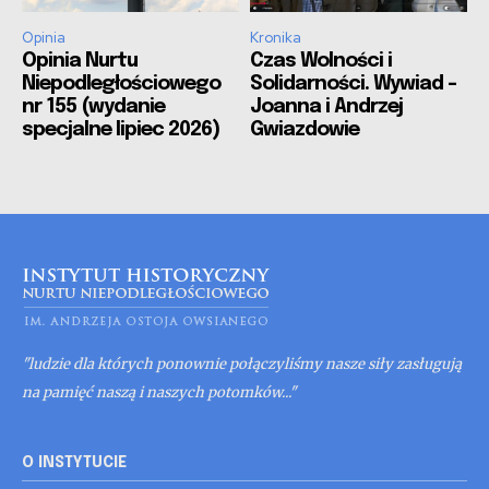
Opinia
Kronika
Opinia Nurtu
Czas Wolności i
Niepodległościowego
Solidarności. Wywiad –
nr 155 (wydanie
Joanna i Andrzej
specjalne lipiec 2026)
Gwiazdowie
"ludzie dla których ponownie połączyliśmy nasze siły zasługują
na pamięć naszą i naszych potomków..."
O INSTYTUCIE