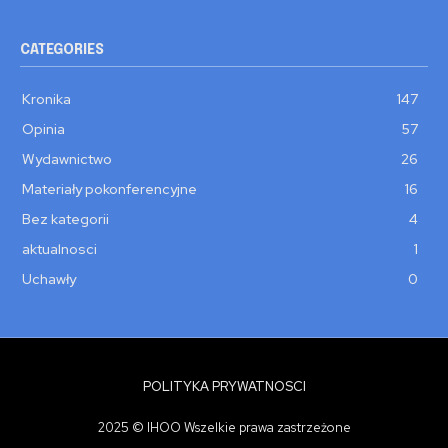
CATEGORIES
Kronika
147
Opinia
57
Wydawnictwo
26
Materiały pokonferencyjne
16
Bez kategorii
4
aktualnosci
1
Uchawły
0
POLITYKA PRYWATNOSCI
2025 © IHOO Wszelkie prawa zastrzeżone