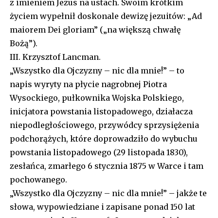
z imieniem Jezus na ustach. Swoim krótkim
życiem wypełnił doskonale dewizę jezuitów: „Ad
maiorem Dei gloriam” („na większą chwałę
Bożą”).
III. Krzysztof Lancman.
„Wszystko dla Ojczyzny – nic dla mnie!” – to
napis wyryty na płycie nagrobnej Piotra
Wysockiego, pułkownika Wojska Polskiego,
inicjatora powstania listopadowego, działacza
niepodległościowego, przywódcy sprzysiężenia
podchorążych, które doprowadziło do wybuchu
powstania listopadowego (29 listopada 1830),
zesłańca, zmarłego 6 stycznia 1875 w Warce i tam
pochowanego.
„Wszystko dla Ojczyzny – nic dla mnie!” – jakże te
słowa, wypowiedziane i zapisane ponad 150 lat