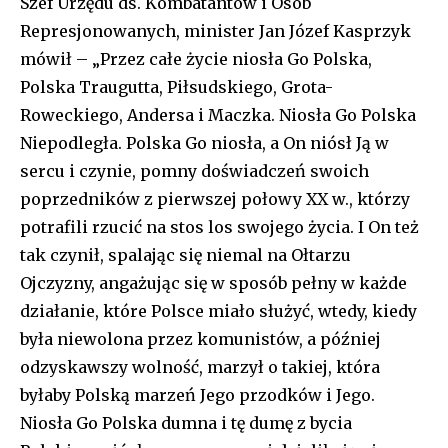
Szef Urzędu ds. Kombatantów i Osób
Represjonowanych, minister Jan Józef Kasprzyk
mówił – „Przez całe życie niosła Go Polska,
Polska Traugutta, Piłsudskiego, Grota-
Roweckiego, Andersa i Maczka. Niosła Go Polska
Niepodległa. Polska Go niosła, a On niósł Ją w
sercu i czynie, pomny doświadczeń swoich
poprzedników z pierwszej połowy XX w., którzy
potrafili rzucić na stos los swojego życia. I On też
tak czynił, spalając się niemal na Ołtarzu
Ojczyzny, angażując się w sposób pełny w każde
działanie, które Polsce miało służyć, wtedy, kiedy
była niewolona przez komunistów, a później
odzyskawszy wolność, marzył o takiej, która
byłaby Polską marzeń Jego przodków i Jego.
Niosła Go Polska dumna i tę dumę z bycia