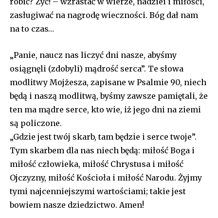
robić? Żyć! – wzrastać w wierze, nadziei i miłości,
zasługiwać na nagrodę wieczności. Bóg dał nam
na to czas…
„Panie, naucz nas liczyć dni nasze, abyśmy
osiągnęli (zdobyli) mądrość serca”. Te słowa
modlitwy Mojżesza, zapisane w Psalmie 90, niech
będą i naszą modlitwą, byśmy zawsze pamiętali, że
ten ma mądre serce, kto wie, iż jego dni na ziemi
są policzone.
„Gdzie jest twój skarb, tam będzie i serce twoje”.
Tym skarbem dla nas niech będą: miłość Boga i
miłość człowieka, miłość Chrystusa i miłość
Ojczyzny, miłość Kościoła i miłość Narodu. Żyjmy
tymi najcenniejszymi wartościami; takie jest
bowiem nasze dziedzictwo. Amen!