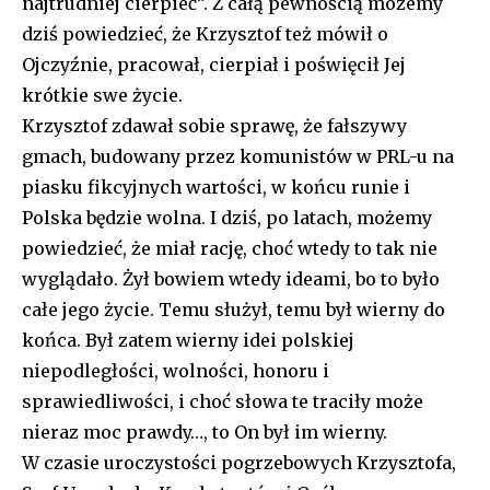
najtrudniej cierpieć”. Z całą pewnością możemy
dziś powiedzieć, że Krzysztof też mówił o
Ojczyźnie, pracował, cierpiał i poświęcił Jej
krótkie swe życie.
Krzysztof zdawał sobie sprawę, że fałszywy
gmach, budowany przez komunistów w PRL-u na
piasku fikcyjnych wartości, w końcu runie i
Polska będzie wolna. I dziś, po latach, możemy
powiedzieć, że miał rację, choć wtedy to tak nie
wyglądało. Żył bowiem wtedy ideami, bo to było
całe jego życie. Temu służył, temu był wierny do
końca. Był zatem wierny idei polskiej
niepodległości, wolności, honoru i
sprawiedliwości, i choć słowa te traciły może
nieraz moc prawdy…, to On był im wierny.
W czasie uroczystości pogrzebowych Krzysztofa,