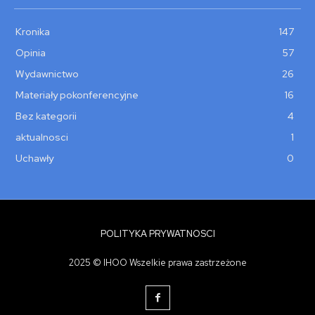
Kronika
147
Opinia
57
Wydawnictwo
26
Materiały pokonferencyjne
16
Bez kategorii
4
aktualnosci
1
Uchawły
0
POLITYKA PRYWATNOSCI
2025 © IHOO Wszelkie prawa zastrzeżone