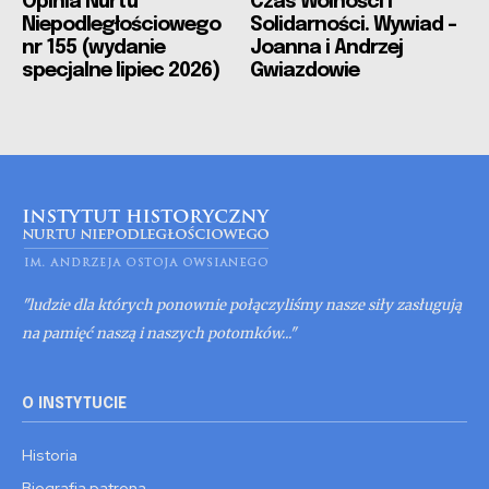
Opinia Nurtu
Czas Wolności i
Niepodległościowego
Solidarności. Wywiad –
nr 155 (wydanie
Joanna i Andrzej
specjalne lipiec 2026)
Gwiazdowie
"ludzie dla których ponownie połączyliśmy nasze siły zasługują
na pamięć naszą i naszych potomków..."
O INSTYTUCIE
Historia
Biografia patrona