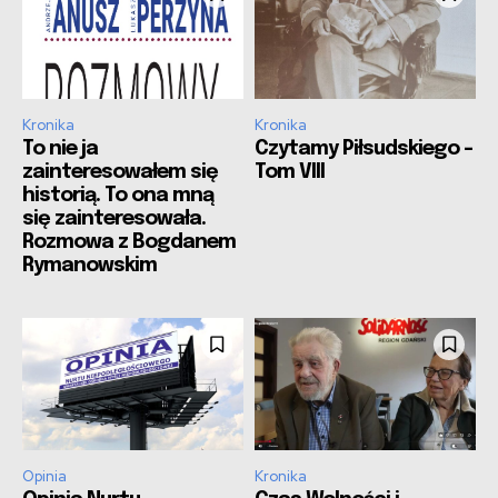
Kronika
Kronika
To nie ja
Czytamy Piłsudskiego –
zainteresowałem się
Tom VIII
historią. To ona mną
się zainteresowała.
Rozmowa z Bogdanem
Rymanowskim
Opinia
Kronika